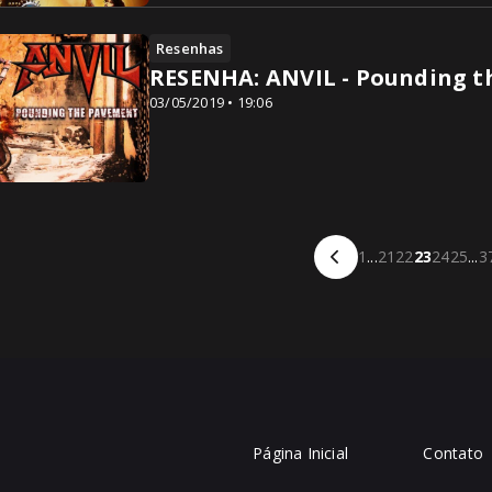
Resenhas
RESENHA: ANVIL - Pounding t
03/05/2019 • 19:06
1
...
21
22
23
24
25
...
3
Página Inicial
Contato