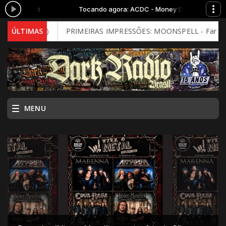
oney Shot
Tocando agora: ACDC - Money Shot
al Mind)
ÚLTIMAS
PRIMEIRAS IMPRESSÕES: MOONSPELL - Far From God (
MENU