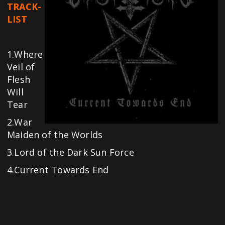
TRACK-
LIST
1.Where
Veil of
Flesh
Will
Tear
2.War
Maiden of the Worlds
3.Lord of the Dark Sun Force
4.Current Towards End