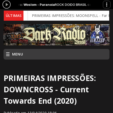
agora: Woslom - Paranoia
ROCK DOIDO BRASIL com Argoth das 15:00 à
 Mind)
ÚLTIMAS
PRIMEIRAS IMPRESSÕES: MOONSPELL - Far From God (2
MENU
PRIMEIRAS IMPRESSÕES:
DOWNCROSS - Current
Towards End (2020)
Publicado em 13/04/2020 18:06