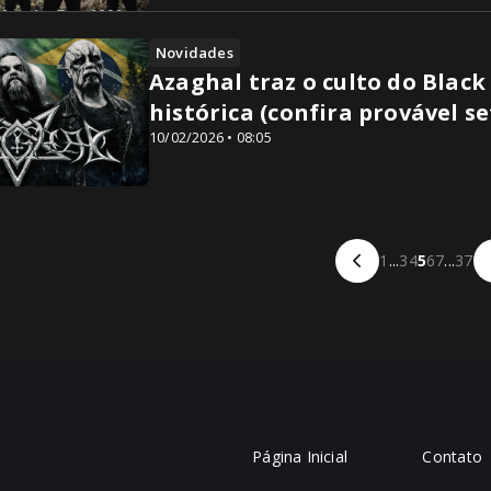
Novidades
Azaghal traz o culto do Black
histórica (confira provável se
10/02/2026 • 08:05
1
...
3
4
5
6
7
...
37
Página Inicial
Contato