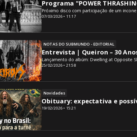
Programa "POWER THRASHING 
Próximo disco com participação de um incone
07/03/2026 • 11:17
NOTAS DO SUBMUNDO - EDITORIAL
Entrevista | Queiron – 30 An
Lançamento do albúm: Dwelling at Opposite S
25/02/2026 • 21:58
Novidades
Obituary: expectativa e possí
19/02/2026 • 15:21