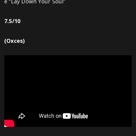
e “Lay Down Your Soul”
7.5/10
(Oxces)