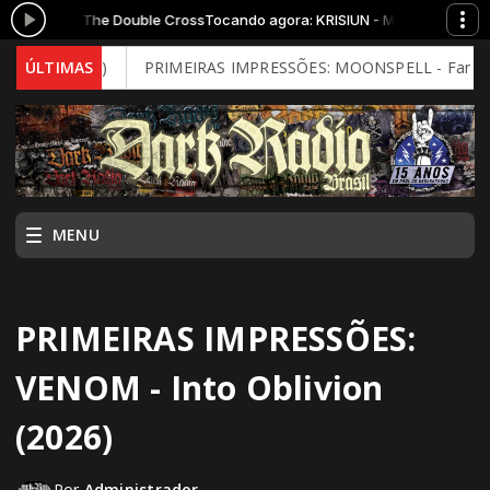
siah of The Double Cross
Tocando agora: KRISIUN - Messiah of The Dou
l Mind)
ÚLTIMAS
PRIMEIRAS IMPRESSÕES: MOONSPELL - Far From God (
MENU
PRIMEIRAS IMPRESSÕES:
VENOM - Into Oblivion
(2026)
Por
Administrador