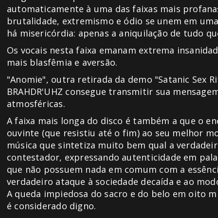
automaticamente à uma das faixas mais profanas 
brutalidade, extremismo e ódio se unem em um
há misericórdia: apenas a aniquilação de tudo q
Os vocais nesta faixa emanam extrema insanidad
mais blasfêmia e aversão.
"Anomie", outra retirada da demo "Satanic Sex Ri
BRAHDR'UHZ consegue transmitir sua mensagem 
atmosféricas.
A faixa mais longa do disco é também a que o enc
ouvinte (que resistiu até o fim) ao seu melhor m
música que sintetiza muito bem qual a verdadeir
contestador, expressando autenticidade em palavr
que não possuem nada em comum com a essência 
verdadeiro ataque à sociedade decaída e ao modo
A queda impiedosa do sacro e do belo em oito mi
é considerado digno.