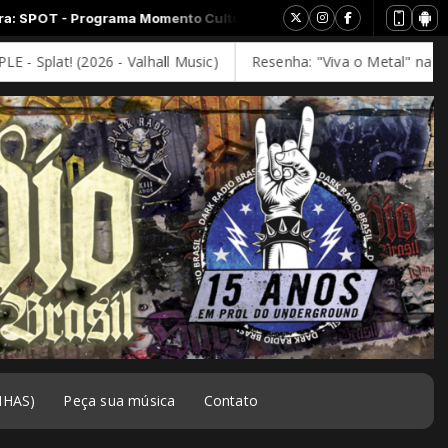
 Momento Cultural
26 - Valhall Music)
Resenha: "Viva o Metal" na noite fria de 
NHAS)
Peça sua música
Contato