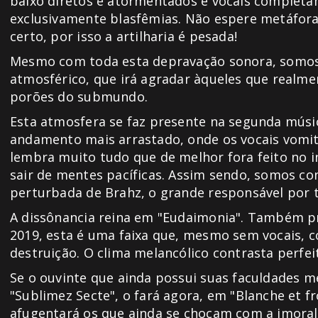
baixo diretos e atormentados e vocais completa
exclusivamente blasfêmias. Não espere metáfora
certo, por isso a artilharia é pesada!
Mesmo com toda esta depravação sonora, somo
atmosférico, que irá agradar àqueles que realm
porões do submundo.
Esta atmosfera se faz presente na segunda músic
andamento mais arrastado, onde os vocais vomit
lembra muito tudo que de melhor fora feito no i
sair de mentes pacíficas. Assim sendo, somos co
perturbada de Brahz, o grande responsável por 
A dissônancia reina em "Eudaimonia". Também pr
2019, esta é uma faixa que, mesmo sem vocais, 
destruição. O clima melancólico contrasta perfe
Se o ouvinte que ainda possui suas faculdades m
"Sublimez Secte", o fará agora, em "Blanche et f
afugentará os que ainda se chocam com a imoral