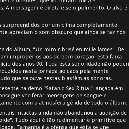
mente doentes, que vociferam única e
s. A mensagem é direta e sem polimento. O alvo é
s surpreendidos por um clima completamente
ente apreciam o som obscuro que ainda se faz nos
a do álbum, "Un miroir brisé en mille lames". De
am impropérios aos de bom coração, esta faixa
nício dos anos 90. Toda esta sonoridade não poder
nduzidos nesta jornada ao caos pela mente
tudo que se ouve nestas blasfêmias sonoras.
esente na demo "Satanic Sex Ritual" lançada em
consegue vociferar mensagens de sangue e
itamente com a atmosfera gélida de todo o álbum.
entais intactas ainda não abandonou a audição de
roide". Tudo aqui é tão rudimentar e primitivo que
idade. Tamanha é a ofensa que esta se une