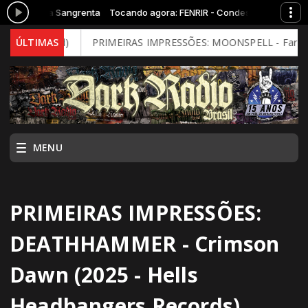
ondessa Sangrenta
Tocando agora: FENRIR - Condessa Sangrenta
Mind)
ÚLTIMAS
PRIMEIRAS IMPRESSÕES: MOONSPELL - Far From God (20
MENU
PRIMEIRAS IMPRESSÕES:
DEATHHAMMER - Crimson
Dawn (2025 - Hells
Headbangers Records)