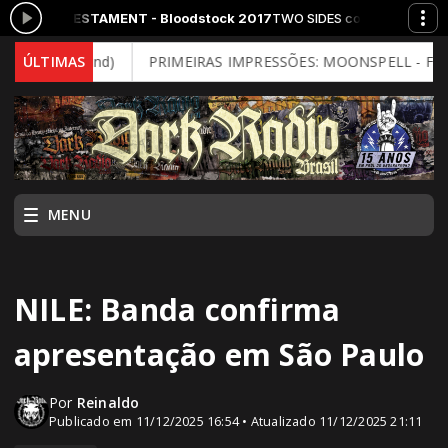
 TESTAMENT - Bloodstock 2017
TWO SIDES com Rogerio Rocker das 12
al Mind)
ÚLTIMAS
PRIMEIRAS IMPRESSÕES: MOONSPELL - Far From God 
MENU
NILE: Banda confirma
apresentação em São Paulo
Por
Reinaldo
Publicado em 11/12/2025 16:54 • Atualizado 11/12/2025 21:11