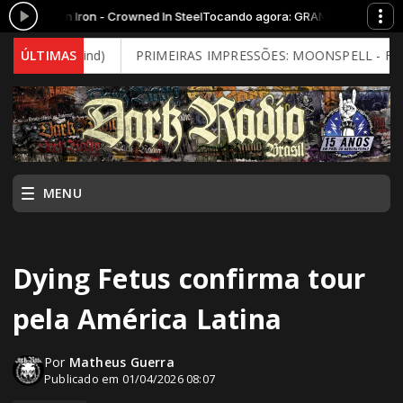
ed In Iron - Crowned In Steel
Tocando agora: GRAND MAGUS - Forged In
tal Mind)
ÚLTIMAS
PRIMEIRAS IMPRESSÕES: MOONSPELL - Far From God
MENU
Dying Fetus confirma tour
pela América Latina
Por
Matheus Guerra
Publicado em 01/04/2026 08:07