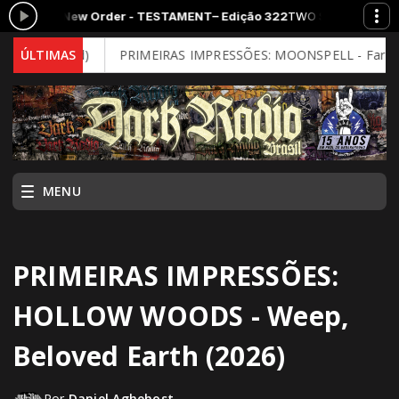
 New Order - TESTAMENT– Edição 322
TWO SIDES com Rogerio Rocker d
 Mind)
ÚLTIMAS
PRIMEIRAS IMPRESSÕES: MOONSPELL - Far From God (20
MENU
PRIMEIRAS IMPRESSÕES:
HOLLOW WOODS - Weep,
Beloved Earth (2026)
Por
Daniel Aghehost