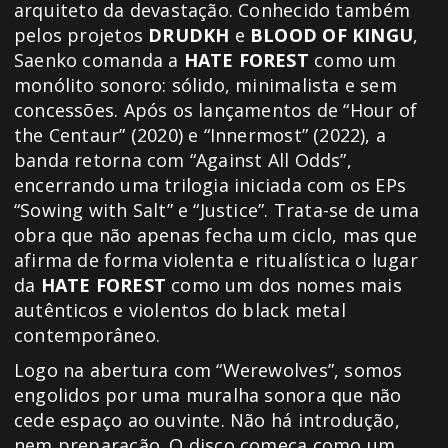
arquiteto da devastação. Conhecido também
pelos projetos
DRUDKH
e
BLOOD OF KINGU
,
Saenko comanda a
HATE FOREST
como um
monólito sonoro: sólido, minimalista e sem
concessões. Após os lançamentos de “Hour of
the Centaur” (2020) e “Innermost” (2022), a
banda retorna com “Against All Odds”,
encerrando uma trilogia iniciada com os EPs
“Sowing with Salt” e “Justice”. Trata-se de uma
obra que não apenas fecha um ciclo, mas que
afirma de forma violenta e ritualística o lugar
da
HATE FOREST
como um dos nomes mais
autênticos e violentos do black metal
contemporâneo.
Logo na abertura com “Werewolves”, somos
engolidos por uma muralha sonora que não
cede espaço ao ouvinte. Não há introdução,
nem preparação. O disco começa como um