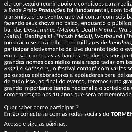
ela conseguiu reunir apoio e condições para reali
a
Bode Preto Produções
foi
fundamental, com todo
transmissão do evento, que vai contar com seis 
fazendo seus shows no palco, enquanto o público 
bandas
Desdominus (Melodic Death Metal), Warsh
Metal), Deathgeist (Thrash Metal), Warbound (T
mostrar o seu trabalho para milhares de
headban
participar efetivamente da Live durante todo o e
em casa com todas as bandas e todos os seus part
grandes nomes das rádios mais respeitadas em terr
Brazil e Antena 0)
, o festival contará com vários 
pelos seus colaboradores e apoiadores para deix
de tudo isso, ao final do evento, teremos uma 
grande importante banda nacional e o sorteio d
comemoração aos 10 anos que será comemorado no
Quer saber como participar ?
Então conecte-se com as redes sociais do
TORMENT
Acesse e siga as páginas: