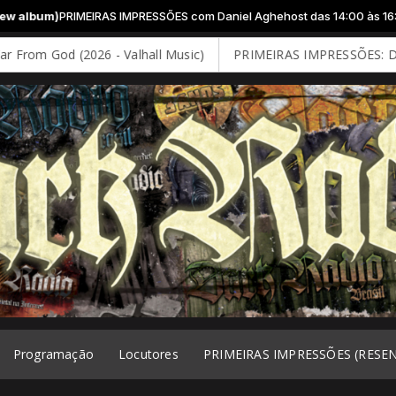
SÕES com Daniel Aghehost das 14:00 às 16:00 -
Tocando agora: AT THE
 - Valhall Music)
PRIMEIRAS IMPRESSÕES: DEEP PURPLE - Spla
Programação
Locutores
PRIMEIRAS IMPRESSÕES (RESE