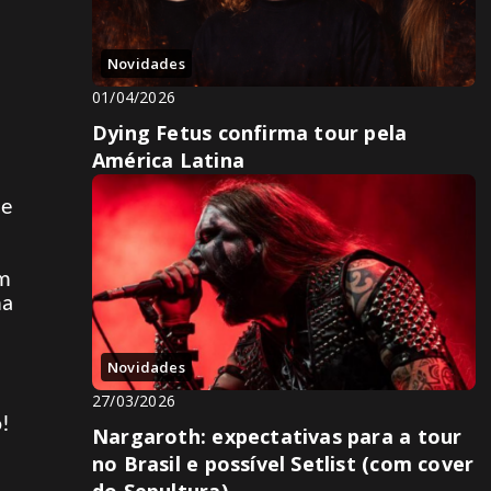
Novidades
01/04/2026
Dying Fetus confirma tour pela
América Latina
de
s
ém
ma
Novidades
27/03/2026
o!
Nargaroth: expectativas para a tour
no Brasil e possível Setlist (com cover
do Sepultura)