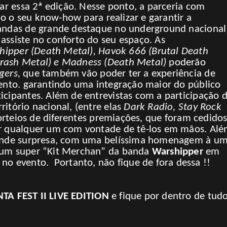
zar essa 2ª edição. Nesse ponto, a parceria com
 o seu know-how para realizar e garantir a
bandas de grande destaque no underground nacional
assiste no conforto do seu espaço. As
ipper (Death Metal), Havok 666 (Brutal Death
hrash Metal) e Madness (Death Metal)
poderão
gers,
que também vão poder ter a experiência de
vento. garantindo uma integração maior do público
icipantes. Além de entrevistas com a participação 
itório nacional, (entre elas
Dark Radio, Stay Rock
sorteios de diferentes premiações, que foram cedido
ar qualquer um com vontade de tê-los em mãos. Al
grande surpresa, com uma belíssima homenagem à u
e um super “Kit Merchan” da banda
Warshipper
em
 evento. Portanto, não fique de fora dessa !!
A FEST II LIVE EDITION
e fique por dentro de tud