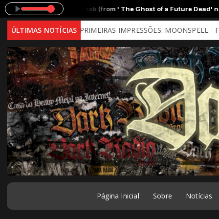
k (from ' The Ghost of a Future Dead' new album)
PRIMEIRAS IMPRES
ind)
ÚLTIMAS NOTÍCIAS
PRIMEIRAS IMPRESSÕES: MOONSPELL - Far From God (2026
Página Inicial
Sobre
Notícias