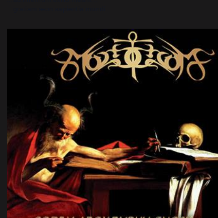
.:.gratiam.æon.sapientia.mundi.:.