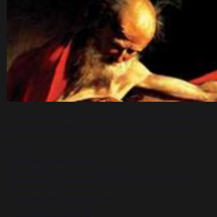
Com grande orgulho apresentamos hoje a capa do próximo álbu
.:.CODEX.APOKRYPHV.GNOSIS.:.arcano.verba.revelatio.:.
himnis:
.:.invocatio.spiritus.antiquis.:.
.:.in.monolitus.ex.avorum.spiritus.mundus.:.
.:.preconceptual.genesis.circularis.elementarum.existentiam.:.
.:.præludium.:.aperite.portæ.:.
.:.portæ.ex.solis.sursum.aquilonem.:.
.:.existentia.imperfectum.es.:.
.:.ad.infernum.exilio.meam.:.