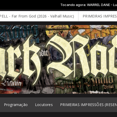
Tocando agora: WARREL DANE - Lucretia My Reflec
From God (2026 - Valhall Music)
PRIMEIRAS IMPRESSÕES: DEE
Programação
Locutores
PRIMEIRAS IMPRESSÕES (RESE