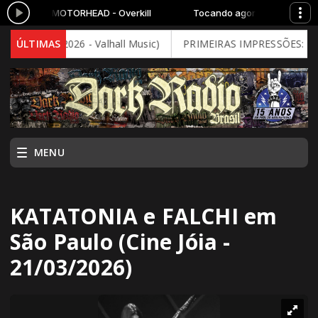
o agora: MOTORHEAD - Overkill
Tocando agora: MOTORHEAD - 
 God (2026 - Valhall Music)
ÚLTIMAS
PRIMEIRAS IMPRESSÕES: DEEP PU
MENU
KATATONIA e FALCHI em
São Paulo (Cine Jóia -
21/03/2026)