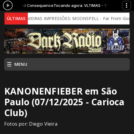
- Truth and Consequence
Tocando agora: VLTIMAS - Truth and Conseq
ÚLTIMAS
PRIMEIRAS IMPRESSÕES: MOONSPELL - Far From God (2026 - 
MENU
KANONENFIEBER em São
Paulo (07/12/2025 - Carioca
Club)
Fotos por: Diego Vieira