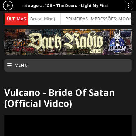
0 -
Tocando agora: 108 - The Doors - Light My Fire
LONDON CALLING c
y (2026 - Brutal Mind)
ÚLTIMAS
PRIMEIRAS IMPRESSÕES: MOONSPELL -
MENU
Vulcano - Bride Of Satan
(Official Video)