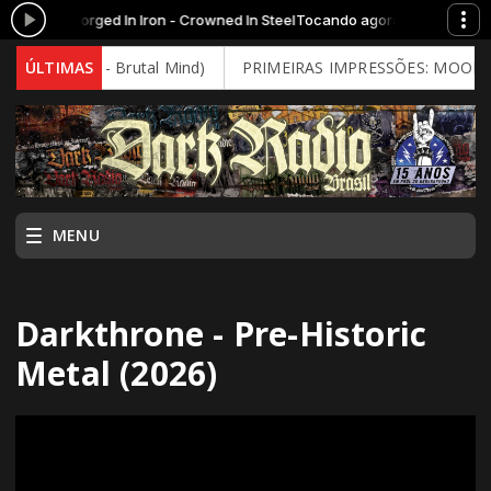
- Forged In Iron - Crowned In Steel
Tocando agora: GRAND MAGUS - Forg
026 - Brutal Mind)
ÚLTIMAS
PRIMEIRAS IMPRESSÕES: MOONSPELL - Far 
MENU
Darkthrone - Pre-Historic
Metal (2026)