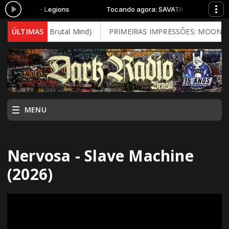
SAVATAGE - Legions
Tocando agora: SAVATAGE - Legions
y (2026 - Brutal Mind)
ÚLTIMAS
PRIMEIRAS IMPRESSÕES: MOONSPELL - 
MENU
Nervosa - Slave Machine
(2026)