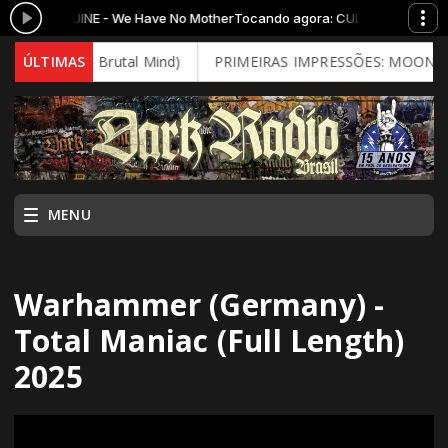
SANGUINE - We Have No Mother
Tocando agora: CULTUS SANGUINE - We
26 - Brutal Mind)
ÚLTIMAS
PRIMEIRAS IMPRESSÕES: MOONSPELL - Far F
MENU
Warhammer (Germany) -
Total Maniac (Full Length)
2025