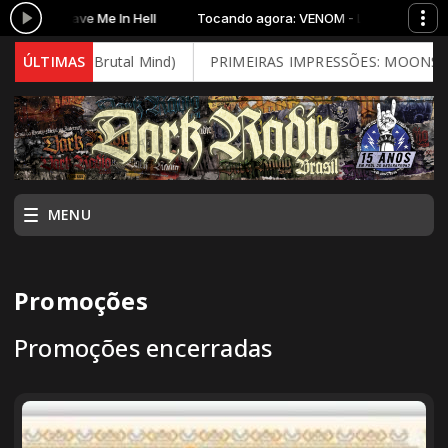
ENOM - Leave Me In Hell
Tocando agora: VENOM - Leave Me In Hel
y (2026 - Brutal Mind)
ÚLTIMAS
PRIMEIRAS IMPRESSÕES: MOONSPELL -
MENU
Promoções
Promoções encerradas