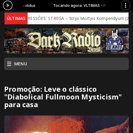
AS - Praevalidus
Tocando agora: VLTIMAS - Praevalidus
EIRAS IMPRESSÕES: STREGA – Stryx Mortyis Kompendyum (202)
ÚLTIMAS
MENU
Promoção: Leve o clássico
"Diabolical Fullmoon Mysticism"
para casa