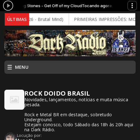
 The Rolling Stones - Get Off of my Cloud
Tocando agora: 202 - The Roll
 Decay (2026 - Brutal Mind)
ÚLTIMAS
PRIMEIRAS IMPRESSÕES: MOONSPE
MENU
ROCK DOIDO BRASIL
Novidades, lançamentos, notícias e muita música
pesada.
Rock e Metal BR em destaque, sobretudo
Underground.
Estejam conosco, todo Sábado das 18h às 20h aqui
na Dark Rádio.
Locução por: