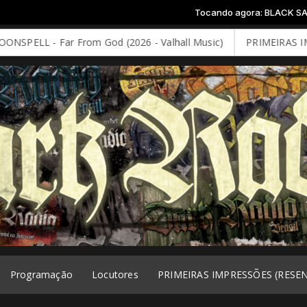
Tocando agora: BLACK SABBATH -
LL - Far From God (2026 - Valhall Music)
PRIMEIRAS IMPRES
Programação
Locutores
PRIMEIRAS IMPRESSÕES (RESE