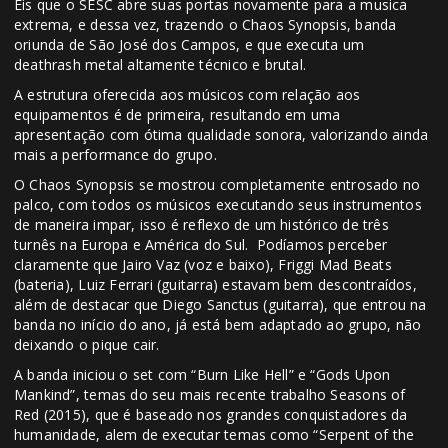
Eis que o SESC abre suas portas novamente para a musica
extrema, e dessa vez, trazendo o Chaos Synopsis, banda
oriunda de São José dos Campos, e que executa um
deathrash metal altamente técnico e brutal.
A estrutura oferecida aos músicos com relação aos
equipamentos é de primeira, resultando em uma
apresentação com ótima qualidade sonora, valorizando ainda
mais a performance do grupo.
O Chaos Synopsis se mostrou completamente entrosado no
palco, com todos os músicos executando seus instrumentos
de maneira impar, isso é reflexo de um histórico de três
turnês na Europa e América do Sul. Podíamos perceber
claramente que Jairo Vaz (voz e baixo), Friggi Mad Beats
(bateria), Luiz Ferrari (guitarra) estavam bem descontraídos,
além de destacar que Diego Sanctus (guitarra), que entrou na
banda no início do ano, já está bem adaptado ao grupo, não
deixando o pique cair.
A banda iniciou o set com “Burn Like Hell” e “Gods Upon
Mankind”, temas do seu mais recente trabalho Seasons of
Red (2015), que é baseado nos grandes conquistadores da
humanidade, alem de executar temas como “Serpent of the