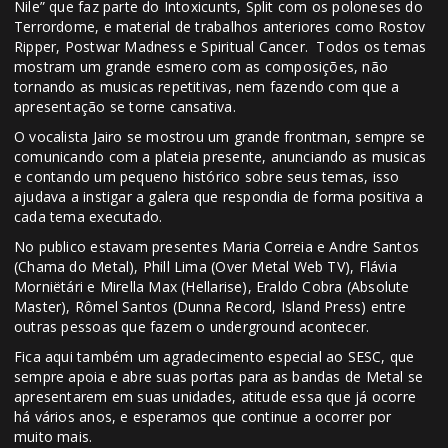
Nile” que faz parte do Intoxicunts, Split com os poloneses do
Terrordome, e material de trabalhos anteriores como Rostov
Ripper, Postwar Madness e Spiritual Cancer. Todos os temas
mostram um grande esmero com as composições, não
tornando as musicas repetitivas, nem fazendo com que a
apresentação se torne cansativa.
O vocalista Jairo se mostrou um grande frontman, sempre se
comunicando com a plateia presente, anunciando as musicas
e contando um pequeno histórico sobre seus temas, isso
ajudava a instigar a galera que respondia de forma positiva a
cada tema executado.
No publico estavam presentes Maria Correia e Andre Santos
(Chama do Metal), Phill Lima (Over Metal Web TV), Flávia
Morniëtári e Mirella Max (Hellarise), Eraldo Cobra (Absolute
Master), Rômel Santos (Dunna Record, Island Press) entre
outras pessoas que fazem o underground acontecer.
Fica aqui também um agradecimento especial ao SESC, que
sempre apoia e abre suas portas para as bandas de Metal se
apresentarem em suas unidades, atitude essa que já ocorre
há vários anos, e esperamos que continue a ocorrer por
muito mais.