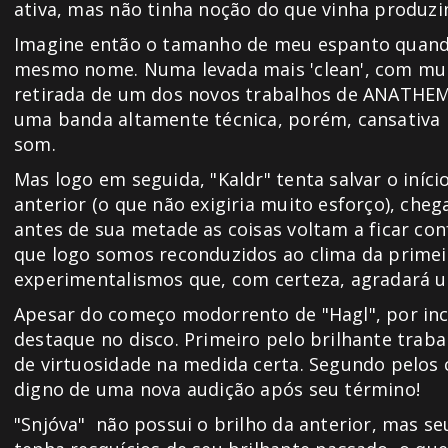
ativa, mas não tinha noção do que vinha produz
Imagine então o tamanho de meu espanto quando 
mesmo nome. Numa levada mais 'clean', com muita
retirada de um dos novos trabalhos de ANATHE
uma banda altamente técnica, porém, cansativa 
som.
Mas logo em seguida, "Kaldr" tenta salvar o iníci
anterior (o que não exigiria muito esforço), ch
antes de sua metade as coisas voltam a ficar co
que logo somos reconduzidos ao clima da primei
experimentalismos que, com certeza, agradará u
Apesar do começo modorrento de "Hagl", por incr
destaque no disco. Primeiro pelo brilhante traba
de virtuosidade na medida certa. Segundo pelos c
digno de uma nova audição após seu término!
"Snjóva" não possui o brilho da anterior, mas s