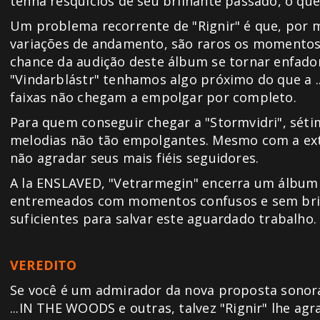
tenha resquícios de seu brilhante passado, o que
Um problema recorrente de "Rignir" é que, por 
variações de andamento, são raros os momentos 
chance da audição deste álbum se tornar enfad
"Vindarblástr" tenhamos algo próximo do que a .
faixas não chegam a empolgar por completo.
Para quem conseguir chegar a "Stormvidri", sét
melodias não tão empolgantes. Mesmo com a ex
não agradar seus mais fiéis seguidores.
A la ENSLAVED, "Vetrarmegin" encerra um álbu
entremeados com momentos confusos e sem bril
suficientes para salvar este aguardado trabalho.
VEREDITO
Se você é um admirador da nova proposta sono
...IN THE WOODS e outras, talvez "Rignir" lhe agr