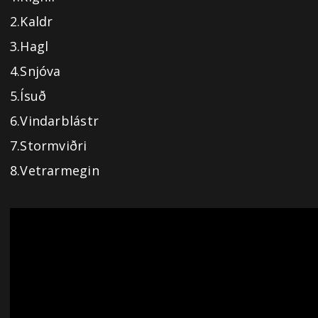
2.Kaldr
3.Hagl
4.Snjóva
5.Ísuð
6.Vindarblástr
7.Stormviðri
8.Vetrarmegin