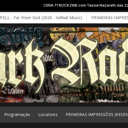
CENA 71 ROCKZINE com Tassia Nazareth das 22:00 às 23:59 -
Tocan
 God (2026 - Valhall Music)
PRIMEIRAS IMPRESSÕES: DEEP PU
Programação
Locutores
PRIMEIRAS IMPRESSÕES (RESE