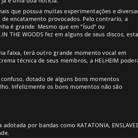
 já é uma boa notícia.
mais que possua muitas experimentações e diversa
de encatamento provocados. Pelo contrarío, a
onha é grande. Mesmo que em "Ísud" ou
..IN THE WOODS fez em alguns de seus discos, est
ima faixa, terá outro grande momento vocal em
trema técnica de seus membros, a HELHEIM poder
m confuso, dotado de alguns bons momentos
ho. Infelizmente os bons momentos não são
ra adotada por bandas como KATATONIA, ENSLAVE
ade.