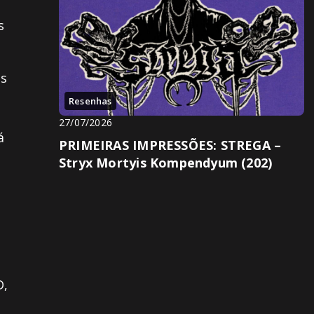
s
as
Resenhas
27/07/2026
á
PRIMEIRAS IMPRESSÕES: STREGA –
Stryx Mortyis Kompendyum (202)
D,