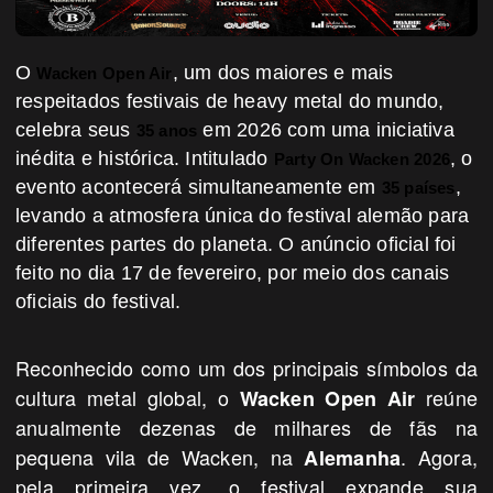
O
, um dos maiores e mais
Wacken Open Air
respeitados festivais de heavy metal do mundo,
celebra seus
em 2026 com uma iniciativa
35 anos
inédita e histórica. Intitulado
, o
Party On Wacken 2026
evento acontecerá simultaneamente em
,
35 países
lev
ando a atmosfera única do festival alemão para
diferentes partes do planeta. O anúncio oficial foi
feito no dia 17 de fevereiro, por meio dos canais
oficiais do festival.
Reconhecido como um dos principais símbolos da
cultura metal global, o
reúne
Wacken Open Air
anualmente dezenas de milhares de fãs na
pequena vila de Wacken, na
. Agora,
Alemanha
pela primeira vez, o festival expande sua