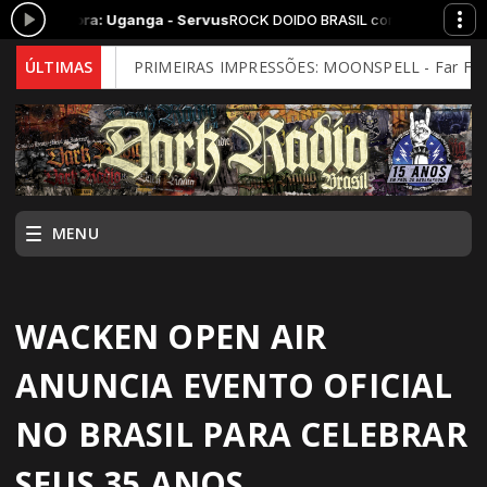
agora: Uganga - Servus
ROCK DOIDO BRASIL com Argoth das 18:00 às 
Mind)
ÚLTIMAS
PRIMEIRAS IMPRESSÕES: MOONSPELL - Far From God (202
MENU
WACKEN OPEN AIR
ANUNCIA EVENTO OFICIAL
NO BRASIL PARA CELEBRAR
SEUS 35 ANOS