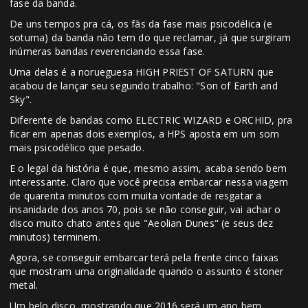
fase da banda.
De uns tempos pra cá, os fãs da fase mais psicodélica (e
soturna) da banda não tem do que reclamar, já que surgiram
inúmeras bandas reverenciando essa fase.
Uma delas é a norueguesa HIGH PRIEST OF SATURN que
acabou de lançar seu segundo trabalho: "Son of Earth and
Sky".
Diferente de bandas como ELECTRIC WIZARD e ORCHID, pra
ficar em apenas dois exemplos, a HPS aposta em um som
mais psicodélico que pesado.
E o legal da história é que, mesmo assim, acaba sendo bem
interessante. Claro que você precisa embarcar nessa viagem
de quarenta minutos com muita vontade de resgatar a
insanidade dos anos 70, pois se não conseguir, vai achar o
disco muito chato antes que "Aeolian Dunes" (e seus dez
minutos) terminem.
Agora, se conseguir embarcar terá pela frente cinco faixas
que mostram uma originalidade quando o assunto é stoner
metal.
Um belo disco, mostrando que 2016 será um ano bem