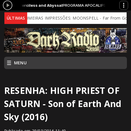
 - Merciless and Abyssal
PROGRAMA APOCALIPSE com BJunior das 20:
ÚLTIMAS
PRIMEIRAS IMPRESSÕES: MOONSPELL - Far From God (2026 - 
MENU
RESENHA: HIGH PRIEST OF
SATURN - Son of Earth And
Sky (2016)
Publicado em 29/03/2016 11:40