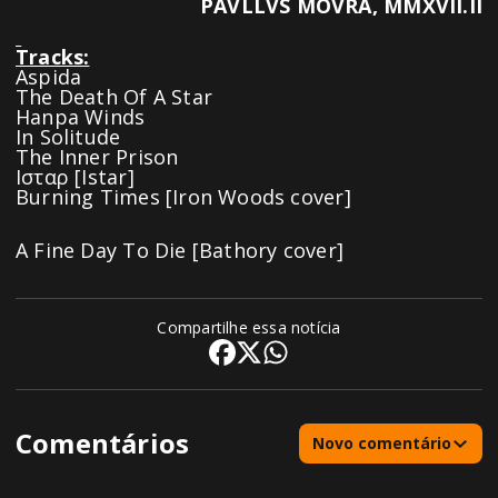
PAVLLVS MOVRA, MMXVII.II
Tracks:
Aspida
The Death Of A Star
Hanpa Winds
In Solitude
The Inner Prison
Ισταρ
[Istar]
Burning Times [Iron Woods cover]
A Fine Day To Die [Bathory cover]
Compartilhe essa notícia
Comentários
Novo comentário