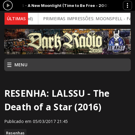
 A New Moonlight (Time to Be Free - 2007)
MOMENTO CULTURAL com 
al Mind)
ÚLTIMAS
PRIMEIRAS IMPRESSÕES: MOONSPELL - Far From God 
MENU
RESENHA: LALSSU - The
Death of a Star (2016)
Publicado em 05/03/2017 21:45
Resenhas