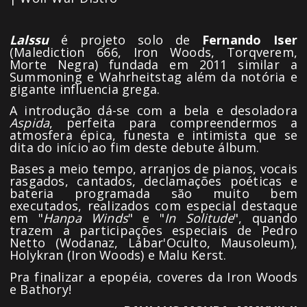
Lalssu
é projeto solo de
Fernando Iser
(Malediction 666, Iron Woods, Torqverem,
Morte Negra) fundada em 2011 similar a
Summoning e Wahrheitstag além da notória e
gigante influencia grega.
A introdução dá-se com a bela e desoladora
Aspida
, perfeita para compreendermos a
atmosfera épica, funesta e intimista que se
dita do início ao fim deste debute álbum.
Bases a meio tempo, arranjos de pianos, vocais
rasgados, cantados, declamações poéticas e
bateria programada são muito bem
executados, realizados com especial destaque
em "
Hanpa Winds
" e "
In Solitude
", quando
trazem a participações especiais de Pedro
Netto (Wodanaz, Lábar'Oculto, Mausoleum),
Holykran (Iron Woods) e Malu Kerst.
Pra finalizar a epopéia, coveres da Iron Woods
e Bathory!