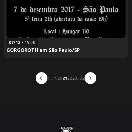
07/12
19:00
GORGOROTH em São Paulo/SP
1
...
19
20
21
22
23
...
32