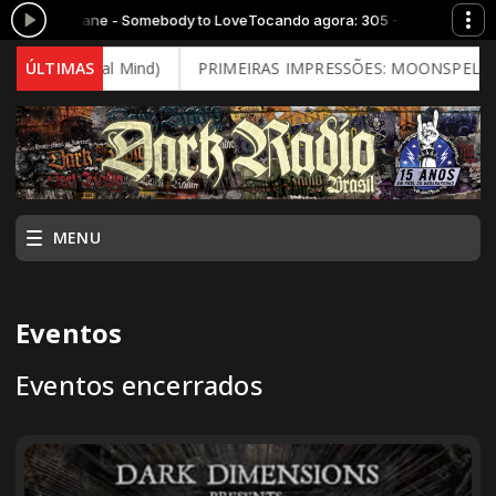
son Airplane - Somebody to Love
Tocando agora: 305 - Jefferson Airpla
 - Brutal Mind)
ÚLTIMAS
PRIMEIRAS IMPRESSÕES: MOONSPELL - Far Fr
MENU
Eventos
Eventos encerrados