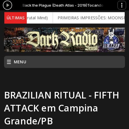
Bring Back the Plague (Death Atlas - 2019)
Tocando agora: CATTLE DECA
2026 - Brutal Mind)
ÚLTIMAS
PRIMEIRAS IMPRESSÕES: MOONSPELL - Far
MENU
BRAZILIAN RITUAL - FIFTH
ATTACK em Campina
Grande/PB