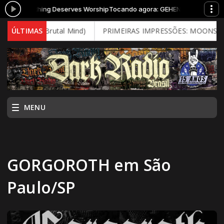
NNA - Nothing Deserves Worship
Tocando agora: GEHENNA - Nothing De
(2026 - Brutal Mind)
ÚLTIMAS
PRIMEIRAS IMPRESSÕES: MOONSPELL - Fa
MENU
GORGOROTH em São
Paulo/SP