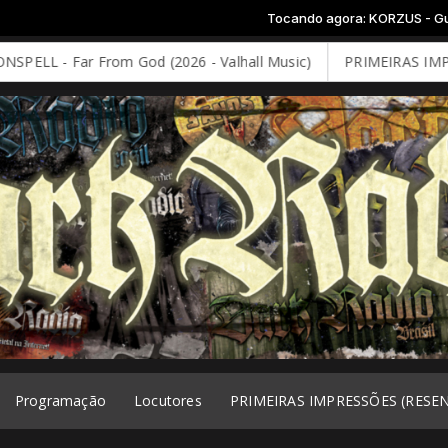
Tocando agora: KORZUS - Guerreiros Do
- Far From God (2026 - Valhall Music)
PRIMEIRAS IMPRESSÕE
Programação
Locutores
PRIMEIRAS IMPRESSÕES (RESE