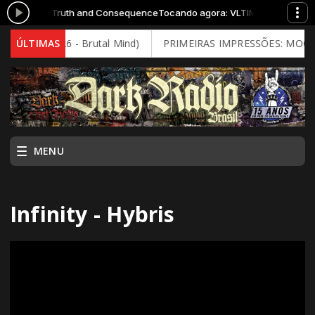
VLTIMAS - Truth and Consequence
Tocando agora: VLTIMAS - Truth an
ecay (2026 - Brutal Mind)
ÚLTIMAS
PRIMEIRAS IMPRESSÕES: MOONSPELL
MENU
Infinity - Hybris