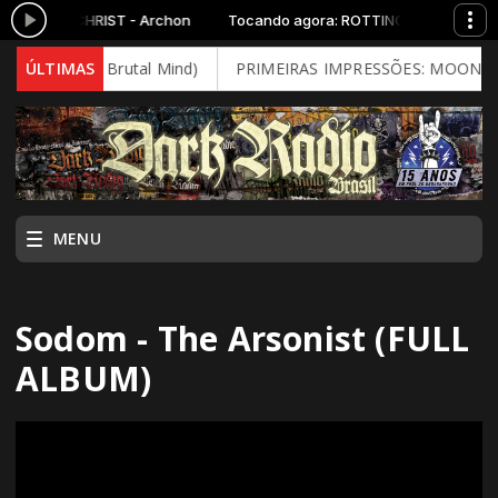
ROTTING CHRIST - Archon
Tocando agora: ROTTING CHRIST - Arc
y (2026 - Brutal Mind)
ÚLTIMAS
PRIMEIRAS IMPRESSÕES: MOONSPELL - 
MENU
Sodom - The Arsonist (FULL
ALBUM)