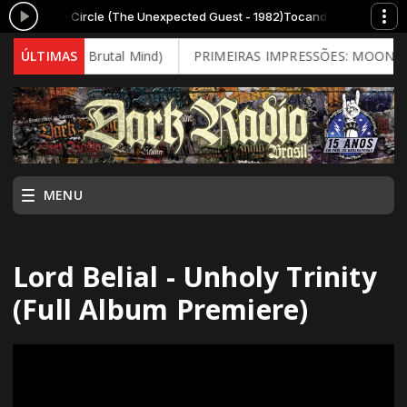
 the Circle (The Unexpected Guest - 1982)
Tocando agora: DEMON - Don'
26 - Brutal Mind)
ÚLTIMAS
PRIMEIRAS IMPRESSÕES: MOONSPELL - Far F
MENU
Lord Belial - Unholy Trinity
(Full Album Premiere)