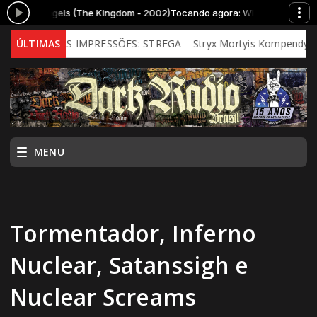
allen Angels (The Kingdom - 2002)
Tocando agora: WIZARDS - Fallen A
PRIMEIRAS IMPRESSÕES: STREGA – Stryx Mortyis Kompendyum (2
ÚLTIMAS
MENU
Tormentador, Inferno
Nuclear, Satanssigh e
Nuclear Screams