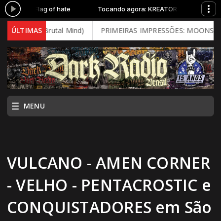
ATOR - Flag of hate
Tocando agora: KREATOR - Flag of hate
2026 - Brutal Mind)
ÚLTIMAS
PRIMEIRAS IMPRESSÕES: MOONSPELL - Fa
MENU
VULCANO - AMEN CORNER
- VELHO - PENTACROSTIC e
CONQUISTADORES em São