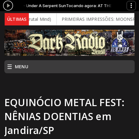
HE GATES - Under A Serpent Sun
Tocando agora: AT THE GATES - Under 
2026 - Brutal Mind)
ÚLTIMAS
PRIMEIRAS IMPRESSÕES: MOONSPELL - Fa
MENU
EQUINÓCIO METAL FEST:
NÊNIAS DOENTIAS em
Jandira/SP