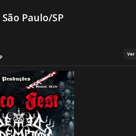
 São Paulo/SP
Ver
P