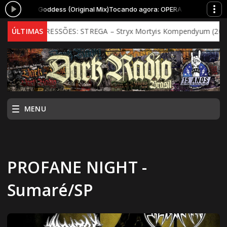
he Moon Goddess (Original Mix)
Tocando agora: OPERA IX - The Moon God
RAS IMPRESSÕES: STREGA – Stryx Mortyis Kompendyum (202)
ÚLTIMAS
MENU
PROFANE NIGHT -
Sumaré/SP