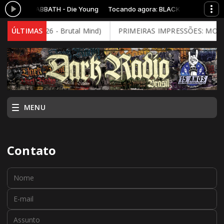
a: BLACK SABBATH - Die Young
Tocando agora: BLACK SABBATH - Di
 Decay (2026 - Brutal Mind)
ÚLTIMAS
PRIMEIRAS IMPRESSÕES: MOONSPE
MENU
Contato
Nome:
E-mail:
Assunto: