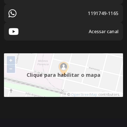
1191749-1165
Acessar canal
+
−
Clique para habilitar o mapa
©
OpenStreetMap
contributors.